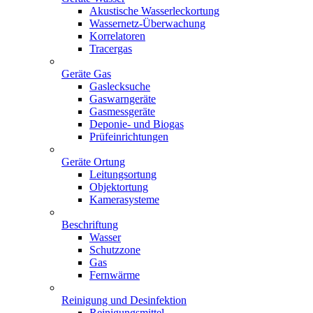
Akustische Wasserleckortung
Wassernetz-Überwachung
Korrelatoren
Tracergas
Geräte Gas
Gaslecksuche
Gaswarngeräte
Gasmessgeräte
Deponie- und Biogas
Prüfeinrichtungen
Geräte Ortung
Leitungsortung
Objektortung
Kamerasysteme
Beschriftung
Wasser
Schutzzone
Gas
Fernwärme
Reinigung und Desinfektion
Reinigungsmittel