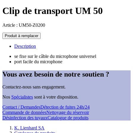
Clip de transport UM 50
Article : UM50-Z0200
quantité
Produit à remplacer
de
Trageclip
Description
UM
50
se fixe sur le câble du microphone universel
port facile du microphone
Vous avez besoin de notre soutien ?
Contactez-nous sans engagement.
Nos
Spécialistes
sont à votre disposition.
Contact / Demandes
Détection de fuites 24h/24
Commande de données
Nettoyage du réservoir
Désinfection des tuyaux
Catalogue de produits
K. Lienhard SA