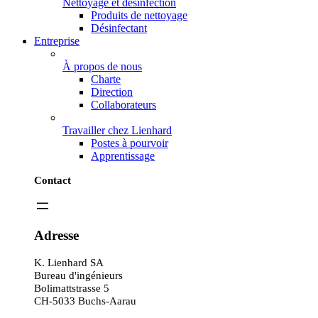
Nettoyage et désinfection
Produits de nettoyage
Désinfectant
Entreprise
À propos de nous
Charte
Direction
Collaborateurs
Travailler chez Lienhard
Postes à pourvoir
Apprentissage
Contact
Adresse
K. Lienhard SA
Bureau d'ingénieurs
Bolimattstrasse 5
CH-5033 Buchs-Aarau