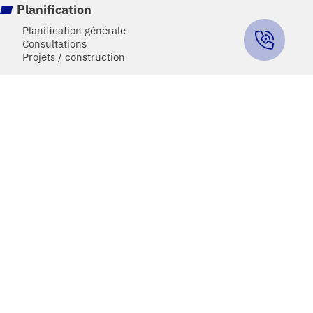
Planification
Planification générale
Consultations
Projets / construction
Documentation
Systèmes SIG
Modules d'application SIG
Cadastre
Entretien
Enquête sur le réseau
Service réseau
Équipement
Service de piquet Détection de fuites
Copyright © 2026 K. Lienhard AG
Mentions légales
Déclaration de confidentialité