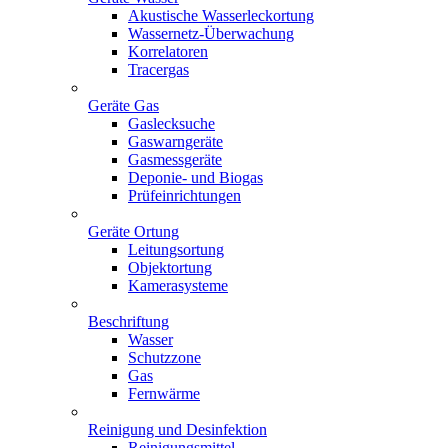
Akustische Wasserleckortung
Wassernetz-Überwachung
Korrelatoren
Tracergas
Geräte Gas
Gaslecksuche
Gaswarngeräte
Gasmessgeräte
Deponie- und Biogas
Prüfeinrichtungen
Geräte Ortung
Leitungsortung
Objektortung
Kamerasysteme
Beschriftung
Wasser
Schutzzone
Gas
Fernwärme
Reinigung und Desinfektion
Reinigungsmittel