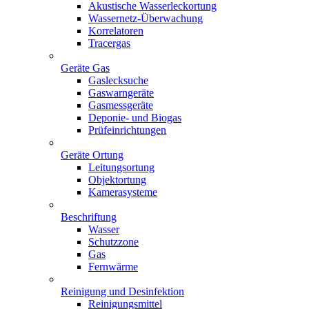
Akustische Wasserleckortung
Wassernetz-Überwachung
Korrelatoren
Tracergas
Geräte Gas
Gaslecksuche
Gaswarngeräte
Gasmessgeräte
Deponie- und Biogas
Prüfeinrichtungen
Geräte Ortung
Leitungsortung
Objektortung
Kamerasysteme
Beschriftung
Wasser
Schutzzone
Gas
Fernwärme
Reinigung und Desinfektion
Reinigungsmittel