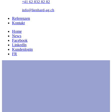
+41 62 832 82 82
info@lienhard-ag.ch
Referenzen
Kontakt
Home
News
Facebook
LinkedIn
Kundenlogin
FR