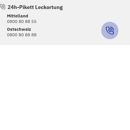
24h-Pikett Leckortung
Mittelland
0800 80 88 55
Ostschweiz
0800 80 88 88
Informationen
Über Lienhard
News
Jobs
Kontakt
Kunden Login
Ingenieurbüro K. Lienhard AG
Kompetenz und Qualität
Planung