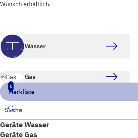
Wunsch erhältlich.
Wasser
Gas
0
Merkliste
Suchen
Geräte Wasser
Geräte Gas