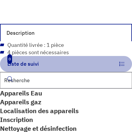
für
Schleuse
GFS
und
Description
GSK
Quantité livrée : 1 pièce
4 pièces sont nécessaires
0
Liste de suivi
Rechercher
Appareils Eau
Appareils gaz
Localisation des appareils
Inscription
Nettoyage et désinfection