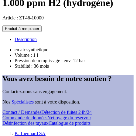
1.000 ppm H2 (hydrogène)
Article : ZT46-10000
quantité
Produit à remplacer
de
SEWERIN-
Description
Prüfgasdose
1.000
en air synthétique
ppm
Volume : 1 l
H2
Pression de remplissage : env. 12 bar
(Wasserstoff)
Stabilité : 36 mois
Vous avez besoin de notre soutien ?
Contactez-nous sans engagement.
Nos
Spécialistes
sont à votre disposition.
Contact / Demandes
Détection de fuites 24h/24
Commande de données
Nettoyage du réservoir
Désinfection des tuyaux
Catalogue de produits
K. Lienhard SA