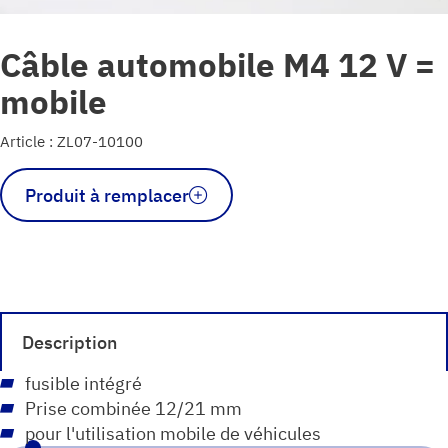
Câble automobile M4 12 V =
mobile
Article : ZL07-10100
quantité
Produit à remplacer
de
Kfz-
Kabel
M4
12
V
Description
=
Mobil
fusible intégré
Prise combinée 12/21 mm
pour l'utilisation mobile de véhicules