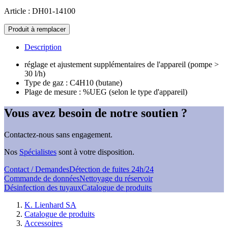
Article : DH01-14100
quantité
Produit à remplacer
de
Einstellung
Description
C4H10
(Butan)
réglage et ajustement supplémentaires de l'appareil (pompe >
30 l/h)
Type de gaz : C4H10 (butane)
Plage de mesure : %UEG (selon le type d'appareil)
Vous avez besoin de notre soutien ?
Contactez-nous sans engagement.
Nos
Spécialistes
sont à votre disposition.
Contact / Demandes
Détection de fuites 24h/24
Commande de données
Nettoyage du réservoir
Désinfection des tuyaux
Catalogue de produits
K. Lienhard SA
Catalogue de produits
Accessoires