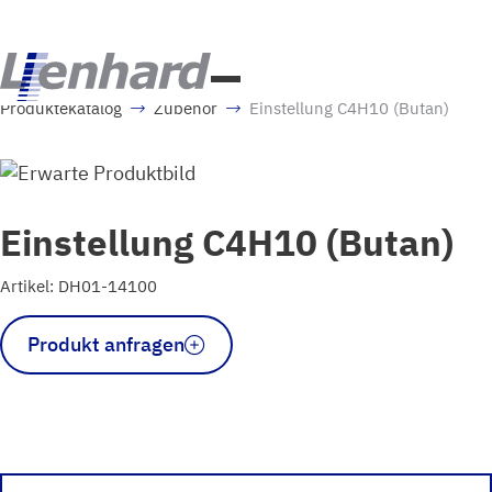
Produktekatalog
Zubehör
Einstellung C4H10 (Butan)
Einstellung C4H10 (Butan)
Artikel: DH01-14100
Einstellung
Produkt anfragen
C4H10
(Butan)
Menge