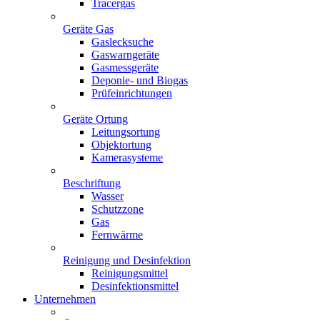
Tracergas
Geräte Gas
Gaslecksuche
Gaswarngeräte
Gasmessgeräte
Deponie- und Biogas
Prüfeinrichtungen
Geräte Ortung
Leitungsortung
Objektortung
Kamerasysteme
Beschriftung
Wasser
Schutzzone
Gas
Fernwärme
Reinigung und Desinfektion
Reinigungsmittel
Desinfektionsmittel
Unternehmen