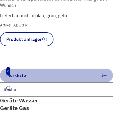
Wunsch
Lieferbar auch in blau, grün, gelb
Artikel: ADK 3 R
Abdeckkappe
Produkt anfragen
zentriert
ohne
Öse
rot
Menge
0
Merkliste
Suchen
Geräte Wasser
Geräte Gas