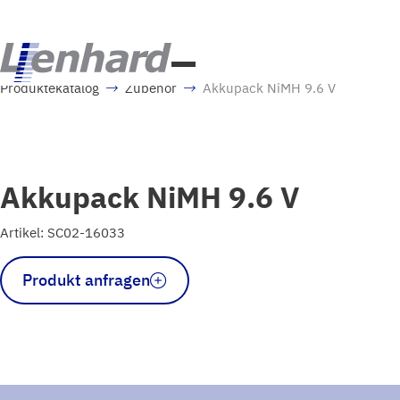
Produktekatalog
Zubehör
Akkupack NiMH 9.6 V
Akkupack NiMH 9.6 V
Artikel: SC02-16033
Akkupack
Produkt anfragen
NiMH
9.6
V
Menge