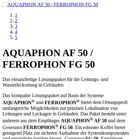
1
2
3
4
5
AQUAPHON AF 50 /
FERROPHON FG 50
Das einsatzfertige Lösungspaket für die Leitungs- und
Wasserleckortung in Gebäuden
Das kompakte Lösungspaket auf Basis der Systeme
®
®
AQUAPHON
und
FERROPHON
bietet dem Ortungsprofi
umfangreiche Möglichkeiten zur präzisen Lokalisation von
Leitungen und Leckagen in Gebäuden. Das Paket besteht unter
®
anderem aus dem Empfänger
AQUAPHON
AF 50
und dem
®
Generator
FERROPHON
FG 50
. Ein robuster Koffer bietet
genügend Platz zur sicheren Aufnahme der Systemkomponenten
und ermöglicht darüber hinaus, Generator
FG
­
50
, Empfänger