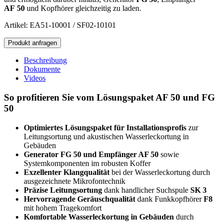
AF
50
und Kopfhörer gleichzeitig zu laden.
Artikel: EA51-10001 / SF02-10101
AQUAPHON
Produkt anfragen
AF
50
Beschreibung
/
Dokumente
FERROPHON
Videos
FG
50
So profitieren Sie vom Lösungspaket AF 50 und FG
Menge
50
Optimiertes Lösungspaket für Installationsprofis
zur
Leitungsortung und akustischen Wasserleckortung in
Gebäuden
Generator FG 50 und Empfänger AF 50
sowie
Systemkomponenten im robusten Koffer
Exzellenter Klangqualität
bei der Wasserleckortung durch
ausgezeichnete Mikrofontechnik
Präzise Leitungsortung
dank handlicher Suchspule
SK 3
Hervorragende Geräuschqualität
dank Funkkopfhörer
F8
mit hohem Tragekomfort
Komfortable Wasserleckortung in Gebäuden
durch