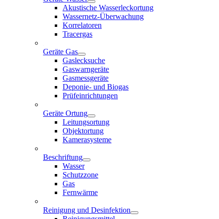
Akustische Wasserleckortung
Wassernetz-Überwachung
Korrelatoren
Tracergas
Geräte Gas
Gaslecksuche
Gaswarngeräte
Gasmessgeräte
Deponie- und Biogas
Prüfeinrichtungen
Geräte Ortung
Leitungsortung
Objektortung
Kamerasysteme
Beschriftung
Wasser
Schutzzone
Gas
Fernwärme
Reinigung und Desinfektion
Reinigungsmittel