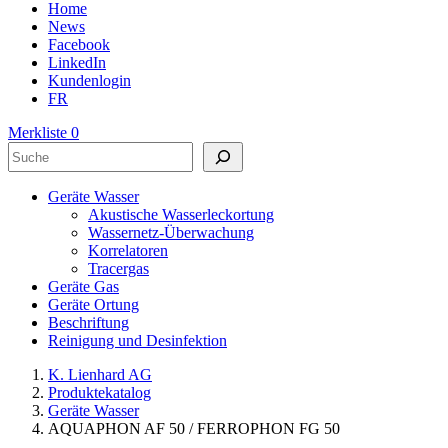
Home
News
Facebook
LinkedIn
Kundenlogin
FR
Merkliste
0
Suchen
Geräte Wasser
Akustische Wasserleckortung
Wassernetz-Überwachung
Korrelatoren
Tracergas
Geräte Gas
Geräte Ortung
Beschriftung
Reinigung und Desinfektion
K. Lienhard AG
Produktekatalog
Geräte Wasser
AQUAPHON AF 50 / FERROPHON FG 50