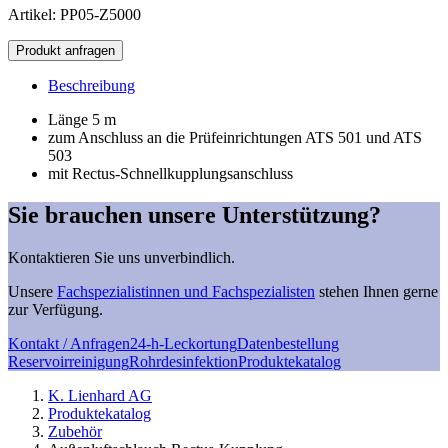
Artikel: PP05-Z5000
Außenluftschlauch
Produkt anfragen
Rectus-
Kupplung
Beschreibung
Menge
Länge 5 m
zum Anschluss an die Prüfeinrichtungen ATS 501 und ATS
503
mit Rectus-Schnellkupplungsanschluss
Sie brauchen unsere Unterstützung?
Kontaktieren Sie uns unverbindlich.
Unsere
Fachspezialistinnen und Fachspezialisten
stehen Ihnen gerne
zur Verfügung.
Kontakt / Anfragen
24-h-Leckortung
Datenbestellung
Reservoirreinigung
Rohrdesinfektion
Produktekatalog
K. Lienhard AG
Produktekatalog
Zubehör