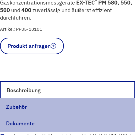
®
Gaskonzentrationsmessgeräte
EX-TEC
PM 580, 550,
500
und
400
zuverlässig und äußerst effizient
durchführen.
Artikel: PP05-10101
Prüfeinrichtung
Produkt anfragen
ATS
503
Menge
Beschreibung
Zubehör
Dokumente