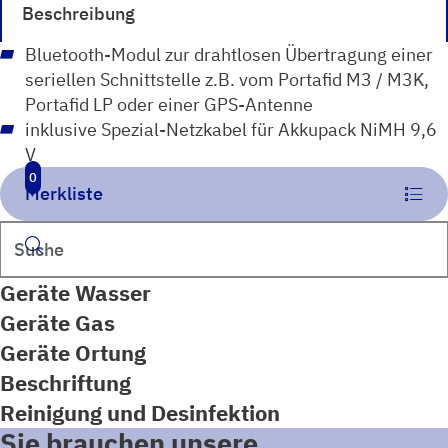
Beschreibung
Bluetooth-Modul zur drahtlosen Übertragung einer
seriellen Schnittstelle z.B. vom Portafid M3 / M3K,
Portafid LP oder einer GPS-Antenne
inklusive Spezial-Netzkabel für Akkupack NiMH 9,6
V
0
Merkliste
Suchen
Geräte Wasser
Geräte Gas
Geräte Ortung
Beschriftung
Reinigung und Desinfektion
Sie brauchen unsere