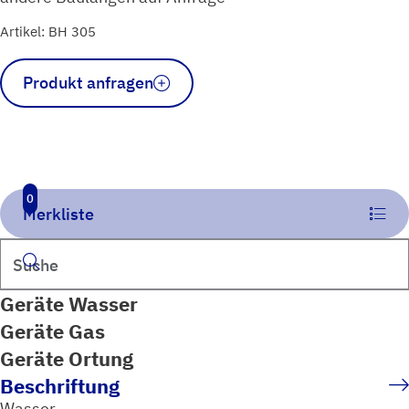
Artikel: BH 305
Bodenhülse
Produkt anfragen
zum
Einbetonieren
Menge
0
Merkliste
Suchen
Geräte Wasser
Geräte Gas
Geräte Ortung
Beschriftung
Wasser