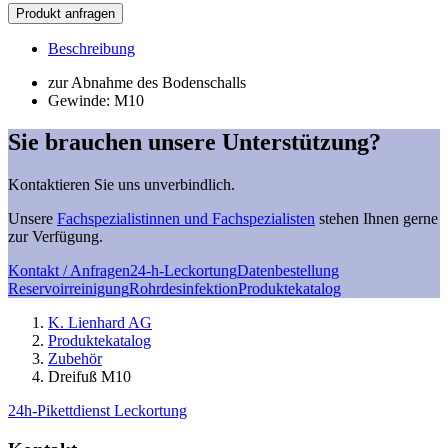
Dreifuß
Produkt anfragen
M10
Menge
Beschreibung
zur Abnahme des Bodenschalls
Gewinde: M10
Sie brauchen unsere Unterstützung?
Kontaktieren Sie uns unverbindlich.
Unsere
Fachspezialistinnen und Fachspezialisten
stehen Ihnen gerne
zur Verfügung.
Kontakt / Anfragen
24-h-Leckortung
Datenbestellung
Reservoirreinigung
Rohrdesinfektion
Produktekatalog
K. Lienhard AG
Produktekatalog
Zubehör
Dreifuß M10
24h-Pikettdienst Leckortung