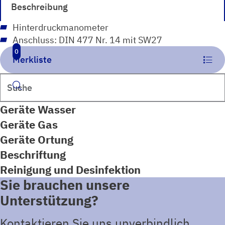
Beschreibung
Hinterdruckmanometer
Anschluss: DIN 477 Nr. 14 mit SW27
0
Merkliste
Suchen
Geräte Wasser
Geräte Gas
Geräte Ortung
Beschriftung
Reinigung und Desinfektion
Sie brauchen unsere
Unterstützung?
Kontaktieren Sie uns unverbindlich.