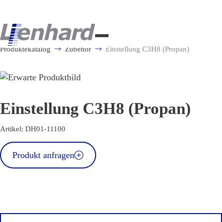
Produktekatalog
Zubehör
Einstellung C3H8 (Propan)
Einstellung C3H8 (Propan)
Artikel: DH01-11100
Einstellung
Produkt anfragen
C3H8
(Propan)
Menge