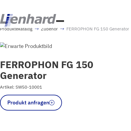
Produktekatalog
Zubehör
FERROPHON FG 150 Generator
FERROPHON FG 150
Generator
Artikel: SW50-10001
FERROPHON
Produkt anfragen
FG
150
Generator
Menge