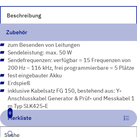
Beschreibung
Zubehör
zum Besenden von Leitungen
Sendeleistung: max. 50 W
Sendefrequenzen: verfügbar = 15 Frequenzen von
200 Hz – 116 kHz, frei programmierbare = 5 Plätze
fest eingebauter Akku
Erdspieß
inklusive Kabelsatz FG 150, bestehend aus: Y-
Anschlusskabel Generator & Prüf- und Messkabel 1
m Typ SLK425-E
0
Merkliste
Suchen