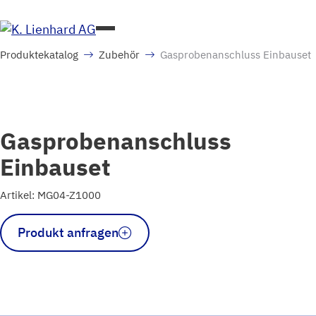
Produktekatalog
Zubehör
Gasprobenanschluss Einbauset
Gasprobenanschluss
Einbauset
Artikel: MG04-Z1000
Gasprobenanschluss
Produkt anfragen
Einbauset
Menge