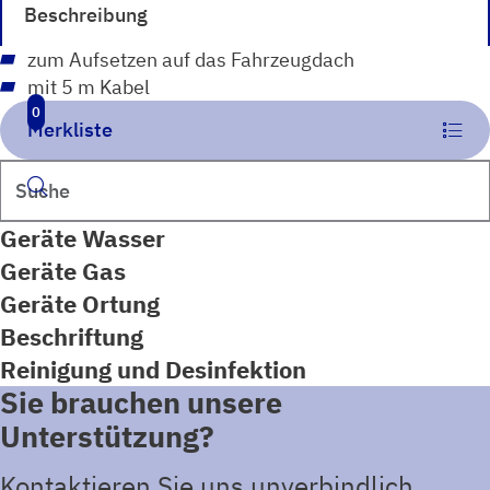
Beschreibung
zum Aufsetzen auf das Fahrzeugdach
mit 5 m Kabel
0
Merkliste
Suchen
Geräte Wasser
Geräte Gas
Geräte Ortung
Beschriftung
Reinigung und Desinfektion
Sie brauchen unsere
Unterstützung?
Kontaktieren Sie uns unverbindlich.