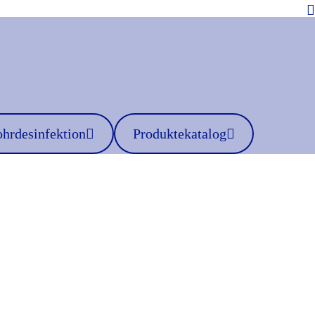
hrdesinfektion
Produktekatalog