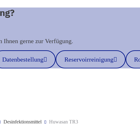
ung?
n Ihnen gerne zur Verfügung.
Datenbestellung
Reservoirreinigung
Ro
Desinfektionsmittel
Huwasan TR3