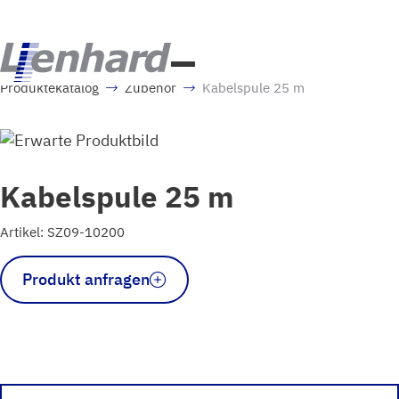
Produktekatalog
Zubehör
Kabelspule 25 m
Kabelspule 25 m
Artikel: SZ09-10200
Kabelspule
Produkt anfragen
25
m
Menge