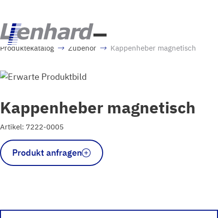
Produktekatalog
Zubehör
Kappenheber magnetisch
Kappenheber magnetisch
Artikel: 7222-0005
Kappenheber
Produkt anfragen
magnetisch
Menge