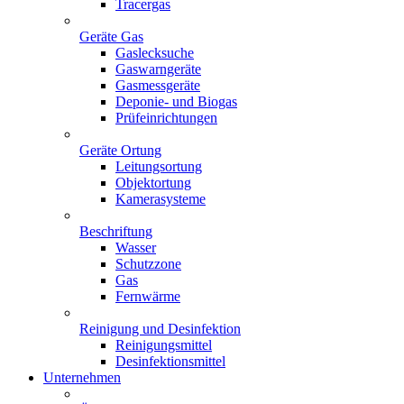
Tracergas
Geräte Gas
Gaslecksuche
Gaswarngeräte
Gasmessgeräte
Deponie- und Biogas
Prüfeinrichtungen
Geräte Ortung
Leitungsortung
Objektortung
Kamerasysteme
Beschriftung
Wasser
Schutzzone
Gas
Fernwärme
Reinigung und Desinfektion
Reinigungsmittel
Desinfektionsmittel
Unternehmen