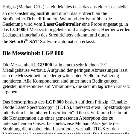
Erdgas (Methan CH
) ist ein leichtes Gas, das aus einer Leckstelle
4
an der Gasleitung austritt und durch das Erdreich an die
Straßenoberfläche diffundiert. Während der Fahrt über die
Gasleitung wird vom
LaserGasPatroller
eine Probe angesaugt, in
das
LGP 800
-Messsystem geleitet und ausgewertet. Hierbei werden
Leckagen innerhalb des Streutrichters erkannt und durch
®
die
SeCuRi
SAT
-Software automatisch erfasst.
Die Messeinheit
LGP 800
Die Messeinheit
LGP 800
ist in einem sehr kleinen 19″
Metallgehäuse verbaut. Aufgrund der geringen Abmessungen lässt
sich die Messeinheit an jeder gewünschten Stelle im Fahrzeug
montieren. Alle Komponenten sind unter rauen Bedingungen
getestet, insbesondere auf Vibrationen, die sich im täglichen Einsatz
ergeben.
Das Sensorprinzip des
LGP 800
basiert auf dem Prinzip „Tunable
Diode Laser Spectroscopy“ (TDLS), übersetzt etwa „Spektroskopie
mittels durchstimmbarer Laserdioden“. Dieses Verfahren bestimmt
die Konzentration aus einer gemessenen Absorption des zu
untersuchenden Gases, beispielsweise Methan. Als Quelle der
Strahlung dient dabei eine Laserdiode, weshalb TDLS zu den