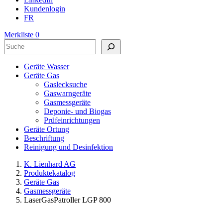
Kundenlogin
FR
Merkliste
0
Suchen
Geräte Wasser
Geräte Gas
Gaslecksuche
Gaswarngeräte
Gasmessgeräte
Deponie- und Biogas
Prüfeinrichtungen
Geräte Ortung
Beschriftung
Reinigung und Desinfektion
K. Lienhard AG
Produktekatalog
Geräte Gas
Gasmessgeräte
LaserGasPatroller LGP 800