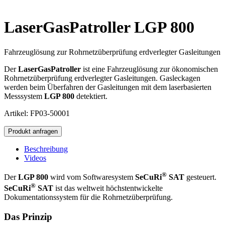
LaserGasPatroller LGP 800
Fahrzeuglösung zur Rohrnetzüberprüfung erdverlegter Gasleitungen
Der
LaserGasPatroller
ist eine Fahrzeuglösung zur ökonomischen
Rohrnetzüberprüfung erdverlegter Gasleitungen. Gasleckagen
werden beim Überfahren der Gasleitungen mit dem laserbasierten
Messsystem
LGP 800
detektiert.
Artikel: FP03-50001
LaserGasPatroller
Produkt anfragen
LGP
800
Beschreibung
Menge
Videos
®
Der
LGP 800
wird vom Softwaresystem
SeCuRi
SAT
gesteuert.
®
SeCuRi
SAT
ist das weltweit höchstentwickelte
Dokumentationssystem für die Rohrnetzüberprüfung.
Das Prinzip