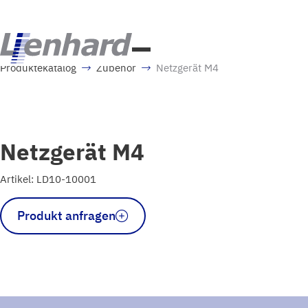
Produktekatalog
Zubehör
Netzgerät M4
Netzgerät M4
Artikel: LD10-10001
Netzgerät
Produkt anfragen
M4
Menge