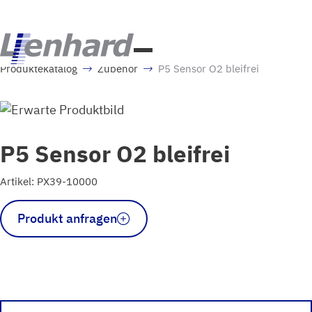
Produktekatalog
Zubehör
P5 Sensor O2 bleifrei
P5 Sensor O2 bleifrei
Artikel: PX39-10000
P5
Produkt anfragen
Sensor
O2
bleifrei
Menge