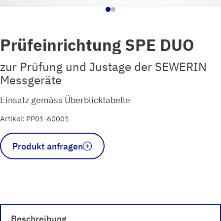
Prüfeinrichtung SPE DUO
zur Prüfung und Justage der SEWERIN
Messgeräte
Einsatz gemäss Überblicktabelle
Artikel: PP01-60001
Prüfeinrichtung
Produkt anfragen
SPE
DUO
Menge
Beschreibung