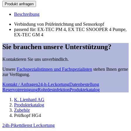
Prüfkopf
Produkt anfragen
HG4
Menge
Beschreibung
Verbindung von Prüfeinrichtung und Sensorkopf
passend für: EX-TEC PM 4, EX TEC SNOOPER 4 Pumpe,
EX-TEC GM 4
Sie brauchen unsere Unterstützung?
Kontaktieren Sie uns unverbindlich.
Unsere
Fachspezialistinnen und Fachspezialisten
stehen Ihnen gerne
zur Verfügung.
Kontakt / Anfragen
24-h-Leckortung
Datenbestellung
Reservoirreinigung
Rohrdesinfektion
Produktekatalog
K. Lienhard AG
Produktekatalog
Zubehör
Prüfkopf HG4
24h-Pikettdienst Leckortung