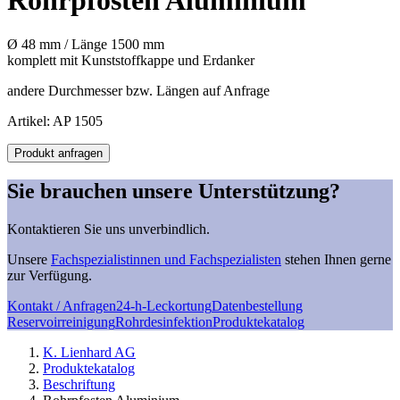
Rohrpfosten Aluminium
Ø 48 mm / Länge 1500 mm
komplett mit Kunststoffkappe und Erdanker
andere Durchmesser bzw. Längen auf Anfrage
Artikel: AP 1505
Rohrpfosten
Produkt anfragen
Aluminium
Menge
Sie brauchen unsere Unterstützung?
Kontaktieren Sie uns unverbindlich.
Unsere
Fachspezialistinnen und Fachspezialisten
stehen Ihnen gerne
zur Verfügung.
Kontakt / Anfragen
24-h-Leckortung
Datenbestellung
Reservoirreinigung
Rohrdesinfektion
Produktekatalog
K. Lienhard AG
Produktekatalog
Beschriftung