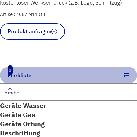
kostenloser Werkseindruck (z.B. Logo, Schriftzug)
Artikel: 4067 M11 OB
Schild
Produkt anfragen
Hausanschluss
standard
blau
Menge
0
Merkliste
Suchen
Geräte Wasser
Geräte Gas
Geräte Ortung
Beschriftung