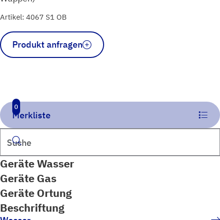
Artikel: 4067 S1 OB
Schild
Produkt anfragen
Schieber
1-
fach
blau
Menge
0
Merkliste
Suchen
Geräte Wasser
Geräte Gas
Geräte Ortung
Beschriftung