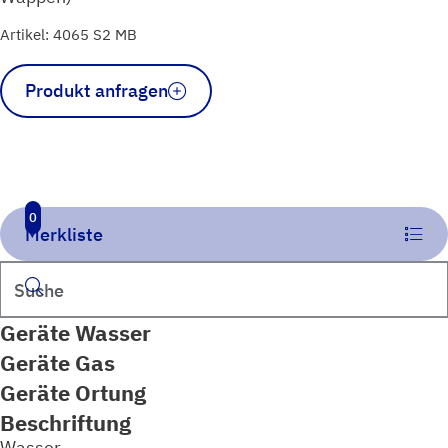
Artikel: 4065 S2 MB
Schild
Produkt anfragen
Schieber
2-
fach
gelb
Menge
0
Merkliste
Suchen
Geräte Wasser
Geräte Gas
Geräte Ortung
Beschriftung
Wasser