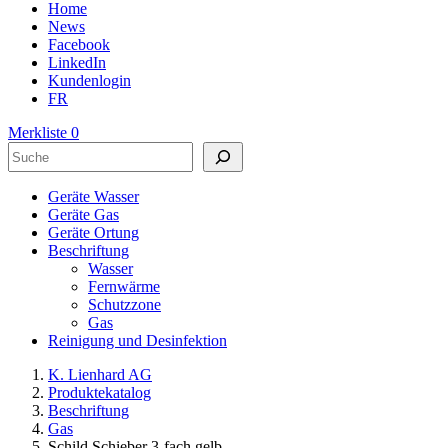
Home
News
Facebook
LinkedIn
Kundenlogin
FR
Merkliste
0
Suchen
Geräte Wasser
Geräte Gas
Geräte Ortung
Beschriftung
Wasser
Fernwärme
Schutzzone
Gas
Reinigung und Desinfektion
K. Lienhard AG
Produktekatalog
Beschriftung
Gas
Schild Schieber 3-fach gelb