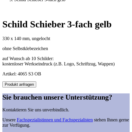
Schild Schieber 3-fach gelb
330 x 140 mm, ungelocht
ohne Selbstklebezeichen
auf Wunsch ab 10 Schilder:
kostenloser Werkseindruck (z.B. Logo, Schriftzug, Wappen)
Artikel: 4065 S3 OB
Schild
Produkt anfragen
Schieber
3-
Sie brauchen unsere Unterstützung?
fach
gelb
Kontaktieren Sie uns unverbindlich.
Menge
Unsere
Fachspezialistinnen und Fachspezialisten
stehen Ihnen gerne
zur Verfügung.