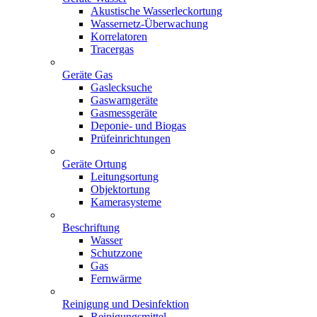
Akustische Wasserleckortung
Wassernetz-Überwachung
Korrelatoren
Tracergas
Geräte Gas
Gaslecksuche
Gaswarngeräte
Gasmessgeräte
Deponie- und Biogas
Prüfeinrichtungen
Geräte Ortung
Leitungsortung
Objektortung
Kamerasysteme
Beschriftung
Wasser
Schutzzone
Gas
Fernwärme
Reinigung und Desinfektion
Reinigungsmittel