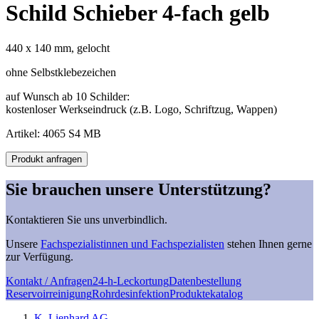
Schild Schieber 4-fach gelb
440 x 140 mm, gelocht
ohne Selbstklebezeichen
auf Wunsch ab 10 Schilder:
kostenloser Werkseindruck (z.B. Logo, Schriftzug, Wappen)
Artikel: 4065 S4 MB
Schild
Produkt anfragen
Schieber
4-
Sie brauchen unsere Unterstützung?
fach
gelb
Kontaktieren Sie uns unverbindlich.
Menge
Unsere
Fachspezialistinnen und Fachspezialisten
stehen Ihnen gerne
zur Verfügung.
Kontakt / Anfragen
24-h-Leckortung
Datenbestellung
Reservoirreinigung
Rohrdesinfektion
Produktekatalog
K. Lienhard AG