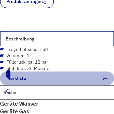
Produkt anfragen
Prüfgasdose
100
ppm
C2H6
(Ethan),
1
Beschreibung
Vol.-
%
in synthetischer Luft
CH4
Volumen: 1 l
(Methan)
Fülldruck: ca. 12 bar
Menge
Stabilität: 36 Monate
0
Merkliste
Suchen
Geräte Wasser
Geräte Gas