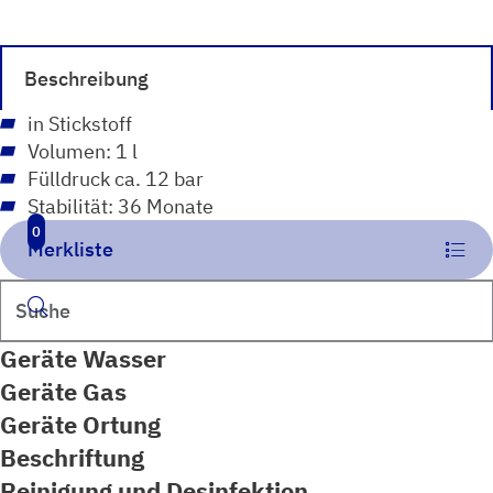
%
O2
(Sauerstoff)
Beschreibung
Menge
in Stickstoff
Volumen: 1 l
Fülldruck ca. 12 bar
Stabilität: 36 Monate
0
Merkliste
Suchen
Geräte Wasser
Geräte Gas
Geräte Ortung
Beschriftung
Reinigung und Desinfektion