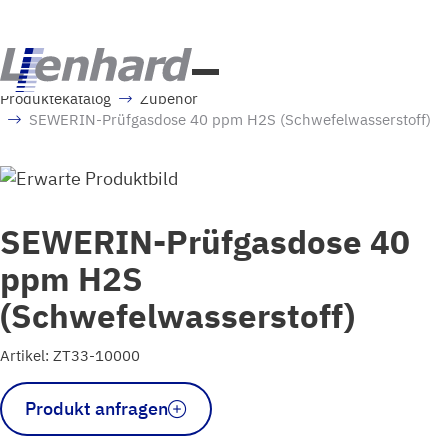
Produktekatalog
Zubehör
SEWERIN-Prüfgasdose 40 ppm H2S (Schwefelwasserstoff)
SEWERIN-Prüfgasdose 40
ppm H2S
(Schwefelwasserstoff)
Artikel: ZT33-10000
SEWERIN-
Produkt anfragen
Prüfgasdose
40