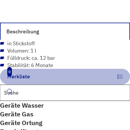
ppm
H2S
(Schwefelwasserstoff)
Menge
Beschreibung
in Stickstoff
Volumen: 1 l
Fülldruck: ca. 12 bar
Stabilität: 6 Monate
0
Merkliste
Suchen
Geräte Wasser
Geräte Gas
Geräte Ortung