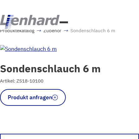
Produktekatalog
Zubehör
Sondenschlauch 6 m
Sondenschlauch 6 m
Artikel: ZS18-10100
Sondenschlauch
Produkt anfragen
6
m
Menge