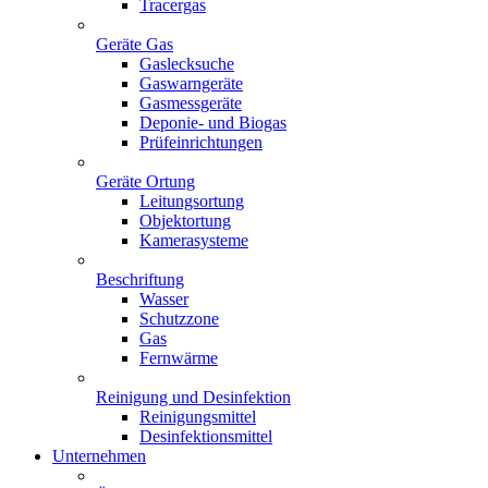
Tracergas
Geräte Gas
Gaslecksuche
Gaswarngeräte
Gasmessgeräte
Deponie- und Biogas
Prüfeinrichtungen
Geräte Ortung
Leitungsortung
Objektortung
Kamerasysteme
Beschriftung
Wasser
Schutzzone
Gas
Fernwärme
Reinigung und Desinfektion
Reinigungsmittel
Desinfektionsmittel
Unternehmen