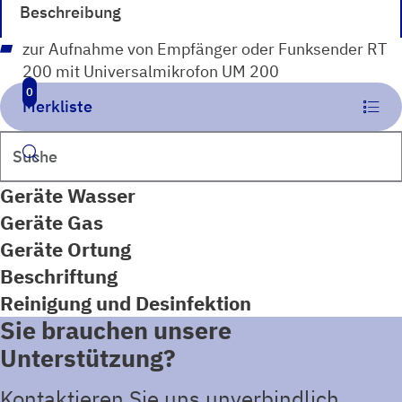
Beschreibung
zur Aufnahme von Empfänger oder Funksender RT
200 mit Universalmikrofon UM 200
0
Merkliste
Suchen
Geräte Wasser
Geräte Gas
Geräte Ortung
Beschriftung
Reinigung und Desinfektion
Sie brauchen unsere
Unterstützung?
Kontaktieren Sie uns unverbindlich.