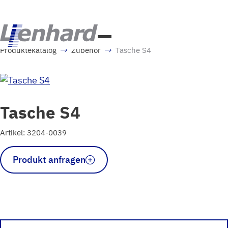
Produktekatalog
Zubehör
Tasche S4
Tasche S4
Artikel: 3204-0039
Tasche
Produkt anfragen
S4
Menge