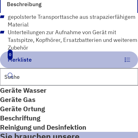
Beschreibung
gepolsterte Transporttasche aus strapazierfähigem
Material
Unterteilungen zur Aufnahme von Gerät mit
Tastspitze, Kopfhörer, Ersatzbatterien und weiterem
Zubehör
0
Merkliste
Suchen
Geräte Wasser
Geräte Gas
Geräte Ortung
Beschriftung
Reinigung und Desinfektion
Sie brauchen unsere