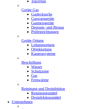
Tracergas
Geräte Gas
Gaslecksuche
Gaswarngeräte
Gasmessgeräte
Deponie- und Biogas
Prüfeinrichtungen
Geräte Ortung
Leitungsortung
Objektortung
Kamerasysteme
Beschriftung
Wasser
Schutzzone
Gas
Fernwärme
Reinigung und Desinfektion
Reinigungsmittel
Desinfektionsmittel
Unternehmen