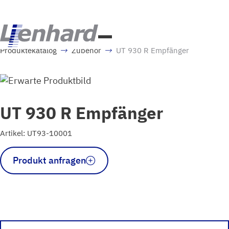
Produktekatalog
Zubehör
UT 930 R Empfänger
UT 930 R Empfänger
Artikel: UT93-10001
UT
Produkt anfragen
930
R
Empfänger
Menge