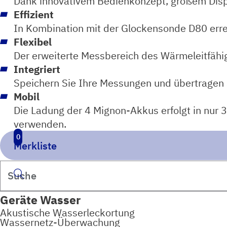
Dank innovativem Bedienkonzept, großem Displ
Effizient
In Kombination mit der Glockensonde D80 erre
Flexibel
Der erweiterte Messbereich des Wärmeleitfähi
Integriert
Speichern Sie Ihre Messungen und übertragen S
Mobil
Die Ladung der 4 Mignon-Akkus erfolgt in nur 3
verwenden.
0
Merkliste
Suchen
Geräte Wasser
Akustische Wasserleckortung
Wassernetz-Überwachung